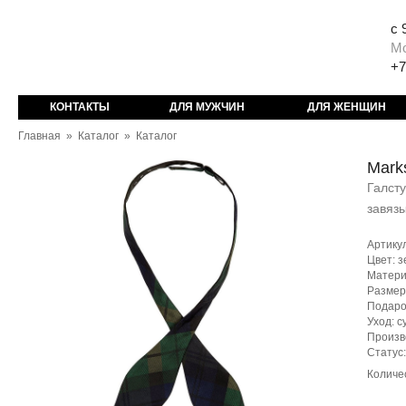
с 
М
+7
КОНТАКТЫ
ДЛЯ МУЖЧИН
ДЛЯ ЖЕНЩИН
Главная
»
Каталог
»
Каталог
Mark
Галсту
завяз
Артику
Цвет: 
Матери
Размер
Подаро
Уход: с
Произв
Статус
Количе