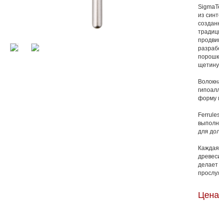
SigmaT
из син
создан
традиц
продви
разраб
порошк
щетину
Волокн
гипоал
форму 
Ferrule
выполн
для до
Каждая 
древес
делает
прослу
Цена