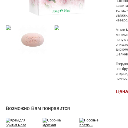
высоко
защита
только
увлажн
неверо
Мыло М
легким
пену с
очищает
диском
шелков
Твердое
вес бру
индиви
полнос
Цена
Возможно Вам понравится