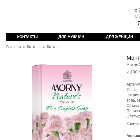
с 
М
+7
КОНТАКТЫ
ДЛЯ МУЖЧИН
ДЛЯ ЖЕНЩИН
Главная
»
Каталог
»
Каталог
Morn
Англий
x 100 
Артику
Состав:
натрия
вода, э
Объём: 
Произв
Статус
Количе
Англий