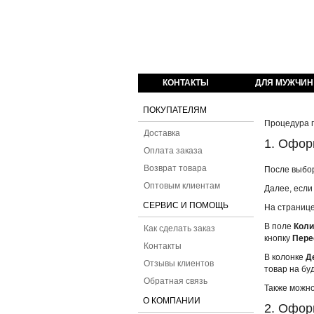
оваров из Англии
КОНТАКТЫ
ДЛЯ МУЖЧИН
ПОКУПАТЕЛЯМ
Процедура п
Доставка
1. Офор
Оплата заказа
Возврат товара
После выбо
Оптовым клиентам
Далее, если
СЕРВИС И ПОМОЩЬ
На страниц
В поле
Коли
Как сделать заказ
кнопку
Пере
Контакты
В колонке
Д
Отзывы клиентов
товар на бу
Обратная связь
Также можно
О КОМПАНИИ
2. Офор