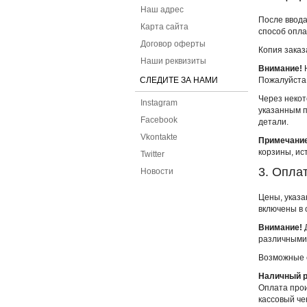
Наш адрес
После ввода
Карта сайта
способ опла
Договор оферты
Копия заказ
Наши реквизиты
Внимание!
Н
СЛЕДИТЕ ЗА НАМИ
Пожалуйста,
Через некот
Instagram
указанным п
Facebook
детали.
Vkontakte
Примечани
корзины, ис
Twitter
3. Опла
Новости
Цены, указа
включены в 
Внимание!
Д
различными
Возможные 
Наличный р
Оплата прои
кассовый че