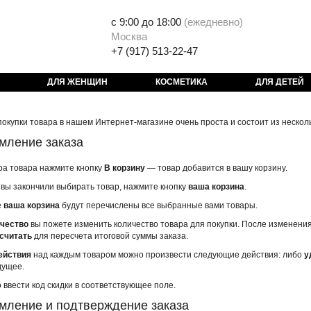
с 9:00 до 18:00
(
ежедневно)
Москва
+7 (917) 513-22-47
ДЛЯ ЖЕНЩИН
КОСМЕТИКА
ДЛЯ ДЕТЕЙ
окупки товара в нашем Интернет-магазине очень проста и состоит из несколь
мление заказа
ра товара нажмите кнопку
В корзину
— товар добавится в вашу корзину.
 вы закончили выбирать товар, нажмите кнопку
ваша корзина
.
е
ваша корзина
будут перечислены все выбранные вами товары.
чество
вы пожете изменить количество товара для покупки. После изменени
считать
для пересчета итоговой суммы заказа.
ействия
над каждым товаром можно произвести следующие действия: либо
у
дущее.
 ввести код скидки в соответствующее поле.
мление и подтверждение заказа