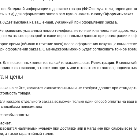
 необходимой информации о доставке товара (ФИО получателя, адрес достав
ты и т.д) для оформления заказа вам нужно нажать кнопку
Оформить заказ
.
а будет выслана на ваш e-mail, указанный при оформлении заказа.
еправильно указанный номер телефона, неточный или неполный адрес могут
 внимательно проверяйте ваши персональные данные при регистрации и оф
орое время (обычно в течение часа) после оформления покупки, с вами свя
ри оформлении заказа. С менеджером можно будет согласовать точное время 
е
: Для постоянных клиентов на сайте магазина есть
Регистрация
. В своем к
торию своих заказов, а также повторить или отказаться от заказа, подписатьс
та и цены
нные на сайте, являются окончательными и не требуют доплат при стандартн
стоимость товара.
ля каждого отдельного заказа возможен только один способ оплаты на ваш в
 способами невозможна.
способы оплаты:
асчет
.
зводится наличными курьеру при доставке или в магазине при самовывозе. 
ки, а также гарантийный талон.