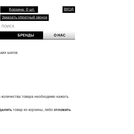
Корзина: 0 шт.
ВХОД
Заказать обратный звонок
БРЕНДЫ
О НАС
ких шагов.
я количества товара необходимо нажать
далить
товар из корзины, либо
отложить