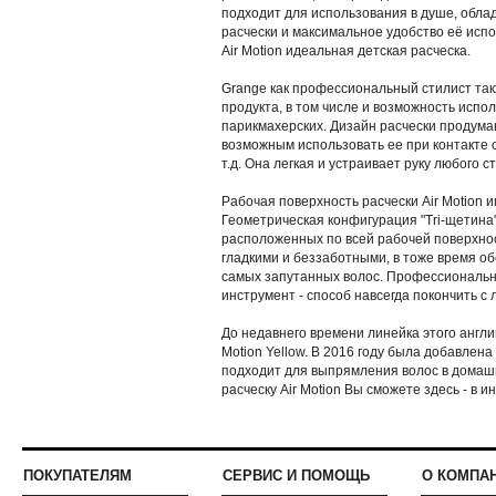
подходит для использования в душе, обла
расчески и максимальное удобство её испо
Air Motion идеальная детская расческа.
Grange как профессиональный стилист так
продукта, в том числе и возможность испо
парикмахерских. Дизайн расчески продуман
возможным использовать ее при контакте с
т.д. Она легкая и устраивает руку любого 
Рабочая поверхность расчески Air Motion
Геометрическая конфигурация "Tri-щетина"
расположенных по всей рабочей поверхност
гладкими и беззаботными, в тоже время о
самых запутанных волос. Профессиональ
инструмент - способ навсегда покончить с
До недавнего времени линейка этого английс
Motion Yellow. В 2016 году была добавлена
подходит для выпрямления волос в домаш
расческу Air Motion Вы сможете здесь - в 
ПОКУПАТЕЛЯМ
СЕРВИС И ПОМОЩЬ
О КОМПА