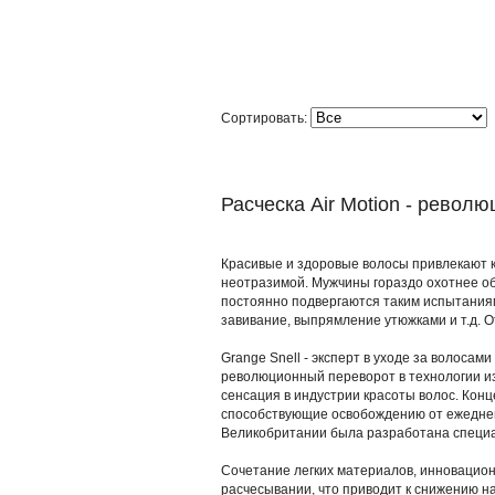
Сортировать:
Расческа Air Motion - рево
Красивые и здоровые волосы привлекают к
неотразимой. Мужчины гораздо охотнее об
постоянно подвергаются таким испытаниям
завивание, выпрямление утюжками и т.д. О
Grange Snell - эксперт в уходе за волосам
революционный переворот в технологии изг
сенсация в индустрии красоты волос. Кон
способствующие освобождению от ежеднев
Великобритании была разработана специа
Сочетание легких материалов, инновацио
расчесывании, что приводит к снижению на