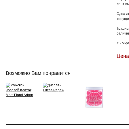
лент в
Одна л
тянуще
Традиц
отличн
Y - об
Цена
Возможно Вам понравится