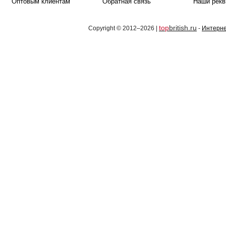
Оптовым клиентам
Обратная связь
Наши рекв
top
british.ru
Copyright © 2012–2026 |
-
Интерне