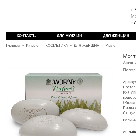
с 
М
+7
КОНТАКТЫ
ДЛЯ МУЖЧИН
ДЛЯ ЖЕНЩИН
Главная
»
Каталог
»
КОСМЕТИКА
»
ДЛЯ ЖЕНЩИН
»
Мыло
Morn
Англи
Папоро
Артику
Состав:
мха, ли
вода, 
Объём: 
Произв
Статус
Количе
Англий