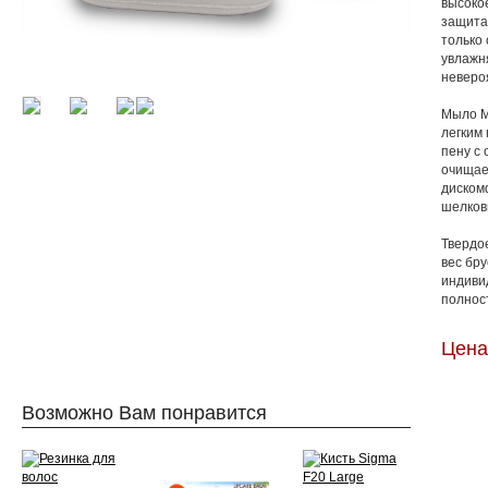
высоко
защита
только
увлажн
неверо
Мыло М
легким
пену с
очищает
диском
шелков
Твердое
вес бру
индиви
полнос
Цена:
Возможно Вам понравится