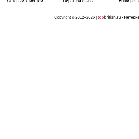
Оптовым клиентам
Обратная связь
Наши рекв
top
british.ru
Copyright © 2012–2026 |
-
Интерне