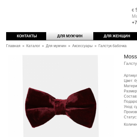
с 
М
+7
КОНТАКТЫ
ДЛЯ МУЖЧИН
ДЛЯ ЖЕНЩИН
Главная
»
Каталог
»
Для мужчин
»
Аксессуары
»
Галстук бабочка
Moss
Галсту
Артику
Цвет: б
Матери
Размер:
Состав
Подаро
Уход: с
Произв
Статус
Количе