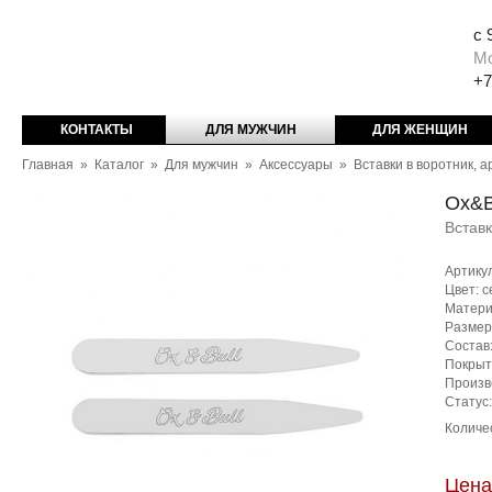
с 
М
+7
КОНТАКТЫ
ДЛЯ МУЖЧИН
ДЛЯ ЖЕНЩИН
Главная
»
Каталог
»
Для мужчин
»
Аксессуары
»
Вставки в воротник, 
Ox&B
Встав
Артику
Цвет: 
Матери
Размер
Состав
Покрыт
Произв
Статус
Количе
Цена: