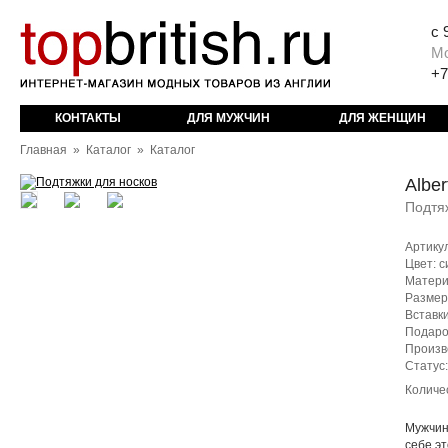
с 
М
+7
КОНТАКТЫ
ДЛЯ МУЖЧИН
ДЛЯ ЖЕНЩИН
Главная
»
Каталог
»
Каталог
Alber
Подтя
Артику
Цвет: 
Матери
Размер
Вставки
Подаро
Произв
Статус
Количе
Мужчин
себе эт