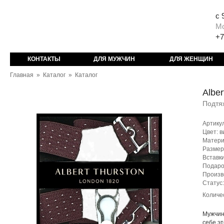
с 
М
+7
КОНТАКТЫ
ДЛЯ МУЖЧИН
ДЛЯ ЖЕНЩИН
Главная
»
Каталог
»
Каталог
Alber
Подтя
Артику
Цвет: 
Матери
Размер
Вставки
Подаро
Произв
Статус
Количе
Мужчин
себе эт