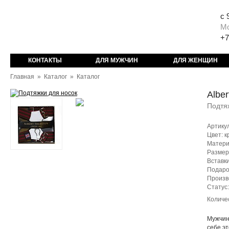
с 
М
+7
КОНТАКТЫ
ДЛЯ МУЖЧИН
ДЛЯ ЖЕНЩИН
Главная
»
Каталог
»
Каталог
Alber
Подтя
Артику
Цвет: к
Матери
Размер
Вставки
Подаро
Произв
Статус
Количе
Мужчин
себе эт