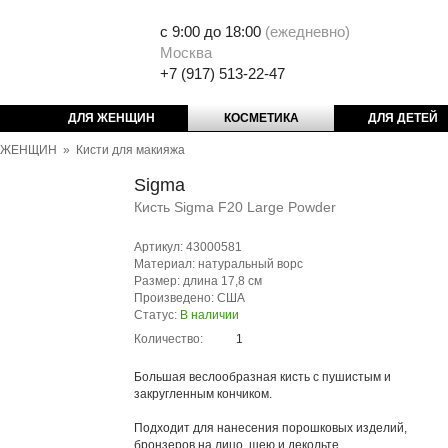
с 9:00 до 18:00
(
ежедневно)
Москва
+7 (917) 513-22-47
ДЛЯ ЖЕНЩИН
КОСМЕТИКА
ДЛЯ ДЕТЕЙ
 ЖЕНЩИН
»
Кисти для макияжа
Sigma
Кисть Sigma F20 Large Powder
Артикул: 43000581
Материал: натуральный ворс
Размер: длина 17,8 см
Произведено: США
Статус:
В наличии
Количество:
Большая веслообразная кисть с пушистым и
закругленным кончиком.
Подходит для нанесения порошковых изделий,
бронзеров на лицо, шею и декольте.