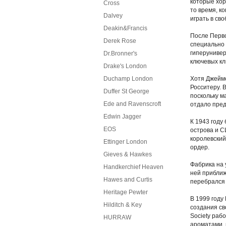
которые хор
Cross
то время, к
Dalvey
играть в св
Deakin&Francis
После Перво
Derek Rose
специально 
гиперунивер
Dr.Bronner's
ключевых кл
Drake's London
Duchamp London
Хотя Джеймс
Росситеру. 
Duffer St George
поскольку м
Ede and Ravenscroft
отдало пред
Edwin Jagger
К 1943 году
EOS
острова и С
королевский
Ettinger London
ордер.
Gieves & Hawkes
Фабрика на 
Handkerchief Heaven
ней приближ
Hawes and Curtis
перебрался н
Heritage Pewter
В 1999 году
Hilditch & Key
создания св
Society раб
HURRAW
ароматами,