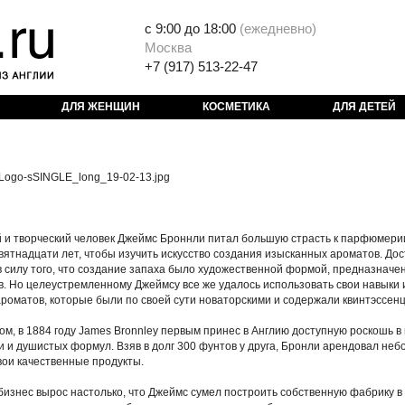
с 9:00 до 18:00
(
ежедневно)
Москва
+7 (917) 513-22-47
ДЛЯ ЖЕНЩИН
КОСМЕТИКА
ДЛЯ ДЕТЕЙ
и творческий человек Джеймс Броннли питал большую страсть к парфюмерии, 
вятнадцати лет, чтобы изучить искусство создания изысканных ароматов. До
 силу того, что создание запаха было художественной формой, предназначе
 Но целеустремленному Джеймсу все же удалось использовать свои навыки 
роматов, которые были по своей сути новаторскими и содержали квинтэссенц
ом, в 1884 году James Bronnley первым принес в Англию доступную роскошь в
и душистых формул. Взяв в долг 300 фунтов у друга, Бронли арендовал не
вои качественные продукты.
 бизнес вырос настолько, что Джеймс сумел построить собственную фабрику в 