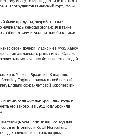
естному боссу, который достойно платил в
себя и сотрудников теннисный корт, чтобы
ний были продукты, разработанные
ко начиналась женская экспансия в такие
ес набирал силу, и Бронли приобрел таких
бизнес своей дочери Глэдис и ее мужу Хансу
ирования английского рынка мыла. Однако,
 превосходному качеству большинство людей
онах как Гонконг, Бразилия, Канарские
 Bronnley England получила свой первый
nnley England сохраняет свой Королевский
ы выкрикивали «Уголок Броннли», когда к
оить его заново, и в 1952 году Броннли
а.
ством (Royal Horticultural Society) для
годня. Bronnley и Royal Horticultural
ости, вдохновленные потрясающими