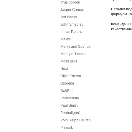
Invisibobble
Сегодня под
Jasper Conran
формулы. Вс
Jeff Banks
Команда H B
John Smedley
качественны
Lucas Papaw
Malibu
Marks and Spencer
Morny of London
Moss Bros
Next
Oliver Brown
Osborne
Ox&Bull
Pantherella
Paul Smith
Penhaligon's
Polo Ralph Lauren
Primark