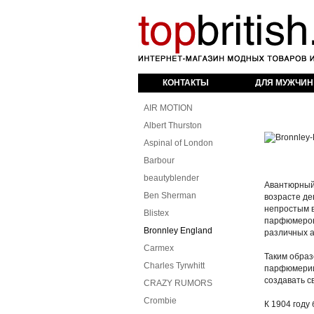
оваров из Англии
КОНТАКТЫ
ДЛЯ МУЖЧИН
AIR MOTION
Albert Thurston
Aspinal of London
Barbour
beautyblender
Авантюрный 
Ben Sherman
возрасте де
непростым в
Blistex
парфюмеров.
Bronnley England
различных а
Carmex
Таким образ
Charles Tyrwhitt
парфюмерии 
создавать с
CRAZY RUMORS
Crombie
К 1904 году