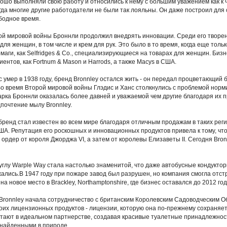
ошо выполняли свою работу и относились к нему с большим уважением как к ч
огда многие другие работодатели не были так лояльны. Он даже построил для 
ободное время.
й мировой войны Броннли продолжил внедрять инновации. Среди его творе
для женщин, в том числе и крем для рук. Это было в то время, когда еще толь
маги, как Selfridges & Co., специализирующиеся на товарах для женщин. Бизн
иентов, как Fortnum & Mason и Harrods, а также Macys в США.
 умер в 1938 году, бренд Bronnley остался жить - он передал процветающий 
Во время Второй мировой войны Глэдис и Ханс столкнулись с проблемой норм
арка Броннли оказалась более давней и уважаемой чем другие благодаря их
почтение мылу Bronnley.
 бренд стал известен во всем мире благодаря отличным продажам в таких реги
ША. Репутация его роскошных и инновационных продуктов привела к тому, что
 ордер от короля Джорджа VI, а затем от королевы Елизаветы II. Сегодня Bro
углу Warple Way стала настолько знаменитой, что даже автобусные кондуктор
ались.В 1947 году при пожаре завод был разрушен, но компания смогла отстр
а новое место в Brackley, Northamptonshire, где бизнес оставался до 2012 год
 Bronnley начала сотрудничество с британским Королевским Садоводческим Обще
оих лицензионных продуктов - лицензии, которую она по-прежнему сохраняет се
отают в идеальном партнерстве, создавая красивые туалетные принадлежн
 найденными в природе.