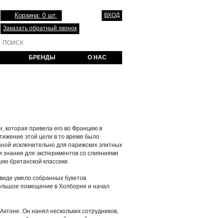
Корзина: 0 шт.
ВХОД
Заказать обратный звонок
БРЕНДЫ
О НАС
которая привела его во Францию ​​в
стижение этой цели в то время было
нной исключительно для парижских элитных
и знания для экспериментов со слияниями
ию британской классики.
 виде умело собранных букетов
большое помещение в Холборне и начал
Актоне. Он нанял нескольких сотрудников,