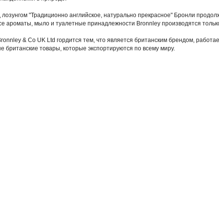
 лозунгом "Традиционно английское, натурально прекрасное" Бронли продо
е ароматы, мыло и туалетные принадлежности Bronnley производятся тольк
ronnley & Co UK Ltd гордится тем, что является британским брендом, работа
е британские товары, которые экспортируются по всему миру.