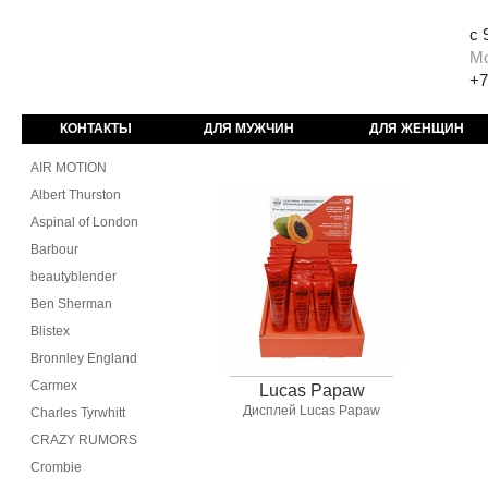
с 
М
+7
КОНТАКТЫ
ДЛЯ МУЖЧИН
ДЛЯ ЖЕНЩИН
AIR MOTION
Albert Thurston
Aspinal of London
Barbour
beautyblender
Ben Sherman
Blistex
Bronnley England
Carmex
Lucas Papaw
Дисплей Lucas Papaw
Charles Tyrwhitt
CRAZY RUMORS
Crombie