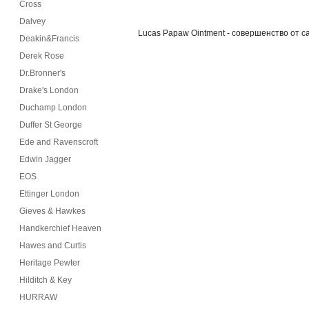
Cross
Dalvey
Lucas Papaw Ointment - совершенство от с
Deakin&Francis
Derek Rose
Dr.Bronner's
Drake's London
Duchamp London
Duffer St George
Ede and Ravenscroft
Edwin Jagger
EOS
Ettinger London
Gieves & Hawkes
Handkerchief Heaven
Hawes and Curtis
Heritage Pewter
Hilditch & Key
HURRAW