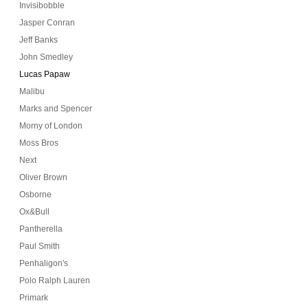
Invisibobble
Jasper Conran
Jeff Banks
John Smedley
Lucas Papaw
Malibu
Marks and Spencer
Morny of London
Moss Bros
Next
Oliver Brown
Osborne
Ox&Bull
Pantherella
Paul Smith
Penhaligon's
Polo Ralph Lauren
Primark