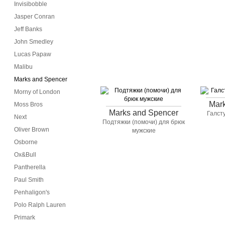
Invisibobble
Jasper Conran
Jeff Banks
John Smedley
Lucas Papaw
Malibu
Marks and Spencer
Morny of London
Mar
Moss Bros
Marks and Spencer
Галст
Next
Подтяжки (помочи) для брюк
Oliver Brown
мужские
Osborne
Ox&Bull
Pantherella
Paul Smith
Penhaligon's
Polo Ralph Lauren
Primark