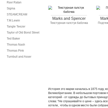
Ravi Ratan
Sigma
STEAMCREAM
Marks and Spencer
Mar
T.M.Lewin
Текстурная галстук бабочка
Подтяж
Tangle Teezer
Taylor of Old Bond Street
Ted Baker
Thomas Nash
Thomas Pink
Turnbull and Asser
История это марки началась в 1875 году, 
Великобританию. В небольшом портовом го
категорий - от одежды до бытовых принад
слова: "Не спрашивайте о цене – здесь вс
хотели, чтобы в одном месте были собра