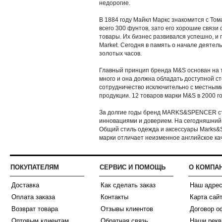
недорогие.
В 1884 году Майкл Маркс знакомится с Том
всего 300 фунтов, зато его хорошие связ
товары. Их бизнес развивался успешно, и 
Market. Сегодня в память о начале деяте
золотых часов.
Главный принцип бренда M&S основан на т
много и она должна обладать доступной с
сотрудничество исключительно с местными
продукции. 12 товаров марки M&S в 2000 г
За долгие годы бренд MARKS&SPENCER ста
инновациями и доверием. На сегодняшний 
Общий стиль одежда и аксессуары Marks&S
марки отличает неизменное английское кач
ПОКУПАТЕЛЯМ
СЕРВИС И ПОМОЩЬ
О КОМПА
Доставка
Как сделать заказ
Наш адре
Оплата заказа
Контакты
Карта сай
Возврат товара
Отзывы клиентов
Договор о
Оптовым клиентам
Обратная связь
Наши рекв