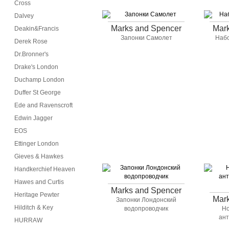
Cross
Dalvey
Marks and Spencer
Mar
Deakin&Francis
Запонки Самолет
Набо
Derek Rose
Dr.Bronner's
Drake's London
Duchamp London
Duffer St George
Ede and Ravenscroft
Edwin Jagger
EOS
Ettinger London
Gieves & Hawkes
Handkerchief Heaven
Hawes and Curtis
Marks and Spencer
Heritage Pewter
Mar
Запонки Лондонский
Hilditch & Key
водопроводчик
Но
ан
HURRAW