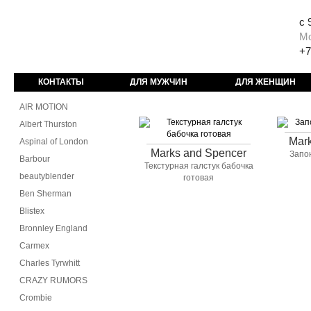
с 
М
+7
КОНТАКТЫ
ДЛЯ МУЖЧИН
ДЛЯ ЖЕНЩИН
AIR MOTION
Albert Thurston
Mar
Aspinal of London
Marks and Spencer
Запо
Barbour
Текстурная галстук бабочка
beautyblender
готовая
Ben Sherman
Blistex
Bronnley England
Carmex
Charles Tyrwhitt
CRAZY RUMORS
Crombie