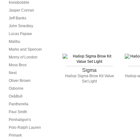
Invisibobble
Jasper Conran
Jeff Banks
John Smedley
Lucas Papaw
Malibu
Marks and Spencer
Morny of London
Moss Bros
Sigma
Next
Набор Sigma Brow Kit Value
Набор ки
Oliver Brown
Set Light
Osborne
Ox&Bull
Pantherella
Paul Smith
Penhaligon's
Polo Ralph Lauren
Primark