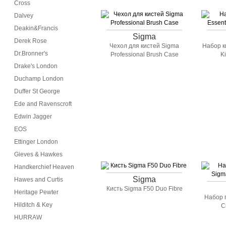
Cross
Dalvey
Deakin&Francis
Sigma
Derek Rose
Чехол для кистей Sigma
Набор к
Dr.Bronner's
Professional Brush Case
K
Drake's London
Duchamp London
Duffer St George
Ede and Ravenscroft
Edwin Jagger
EOS
Ettinger London
Gieves & Hawkes
Handkerchief Heaven
Sigma
Hawes and Curtis
Кисть Sigma F50 Duo Fibre
Heritage Pewter
Набор 
Hilditch & Key
C
HURRAW