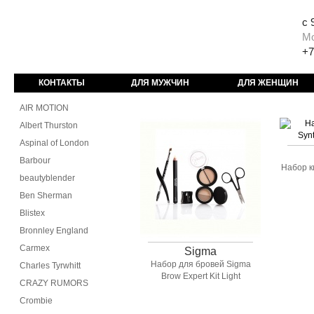
с 
М
+7
КОНТАКТЫ
ДЛЯ МУЖЧИН
ДЛЯ ЖЕНЩИН
AIR MOTION
Albert Thurston
Aspinal of London
Barbour
Набор к
beautyblender
Ben Sherman
Blistex
Bronnley England
Carmex
Sigma
Набор для бровей Sigma
Charles Tyrwhitt
Brow Expert Kit Light
CRAZY RUMORS
Crombie