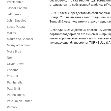
безупречно, что уже многие годы компани
Invisibobble
отшиваются на собственной фабрике в Глоче
Jasper Conran
В 1962 ателье предоставило свои сорочки
Jeff Banks
Бонде. Это начинание стало традицией и 
John Smedley
Turnbull & Asser уже имели статус национ
Lucas Papaw
С середины семидесятых постоянным клие
Malibu
портных поддержали его сыновья — принц 
члены королевской семьи и политическая 
Marks and Spencer
телеведущие, бизнесмены. TURNBULL & ASSE
Morny of London
Moss Bros
Next
Oliver Brown
Osborne
Ox&Bull
Pantherella
Paul Smith
Penhaligon's
Polo Ralph Lauren
Primark