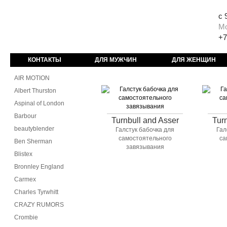
с 
М
+7
КОНТАКТЫ
ДЛЯ МУЖЧИН
ДЛЯ ЖЕНЩИН
AIR MOTION
Albert Thurston
Aspinal of London
Barbour
Turnbull and Asser
Tur
beautyblender
Галстук бабочка для
Гал
самостоятельного
са
Ben Sherman
завязывания
Blistex
Bronnley England
Carmex
Charles Tyrwhitt
CRAZY RUMORS
Crombie