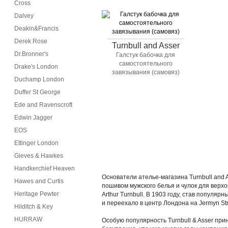
Cross
Dalvey
Deakin&Francis
Derek Rose
Turnbull and Asser
Dr.Bronner's
Галстук бабочка для
самостоятельного
Drake's London
завязывания (самовяз)
Duchamp London
Duffer St George
Ede and Ravenscroft
Edwin Jagger
EOS
Ettinger London
Gieves & Hawkes
Handkerchief Heaven
Основатели ателье-магазина Turnbull and 
Hawes and Curtis
пошивом мужского белья и чулок для верхо
Heritage Pewter
Arthur Turnbull. В 1903 году, став попул
и переехало в центр Лондона на Jermyn Str
Hilditch & Key
HURRAW
Особую популярность Turnbull & Asser прин